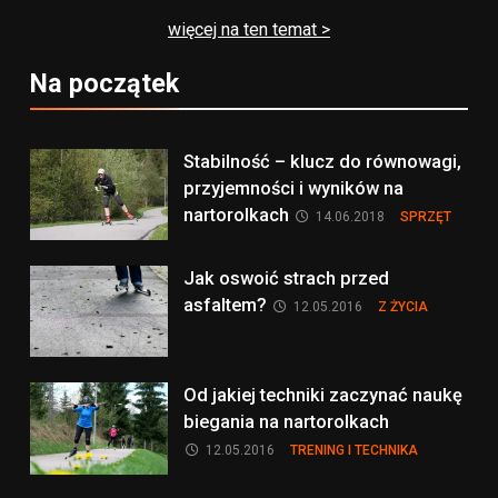
więcej na ten temat >
Na początek
Stabilność – klucz do równowagi,
przyjemności i wyników na
nartorolkach
14.06.2018
SPRZĘT
Jak oswoić strach przed
asfaltem?
12.05.2016
Z ŻYCIA
Od jakiej techniki zaczynać naukę
biegania na nartorolkach
12.05.2016
TRENING I TECHNIKA