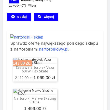
PAŹ
zawody (CT)
-
Wisła
dodaj
więcej
Sprawdź ofertę największego polskiego sklepu
z nartorolkami
nartorolkowy.pl
.
-143,00 ZŁ
Zestaw nartorolek Vexa
Dodaj do koszyka
63FW Flex Skate
1 969,00 zł
2 112,00 zł
Nartorolki Marwe Skating
Dodaj do koszyka
610 A
1 499,00 zł