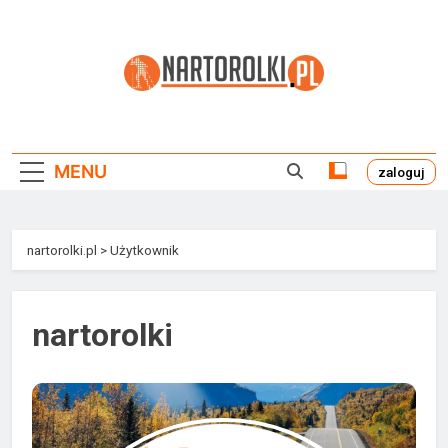
Przejdź
do
treści
Nartorolki.pl
MENU
zaloguj
nartorolki.pl
>
Użytkownik
nartorolki