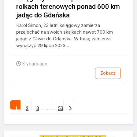
rolkach terenowych ponad 600 km
jadąc do Gdańska
Karol Simon, 23 letni księgowy zamierza
przejechać na swoich skajkach nawet 700 km
jadąc z Gliwic do Gdańska. W trasę zamierza
wyruszyć 29 lipca 2023...
3 years ago
Zobacz
Posts
1
2
3
…
53
Older posts
navigation