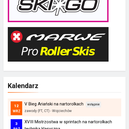
Kalendarz
V Bieg Ariański na nartorolkach
12
zawody (FT, CT)
-
Wojciechów
WRZ
XVIII Mistrzostwa w sprintach na nartorolkach
3
techniką klasyczną