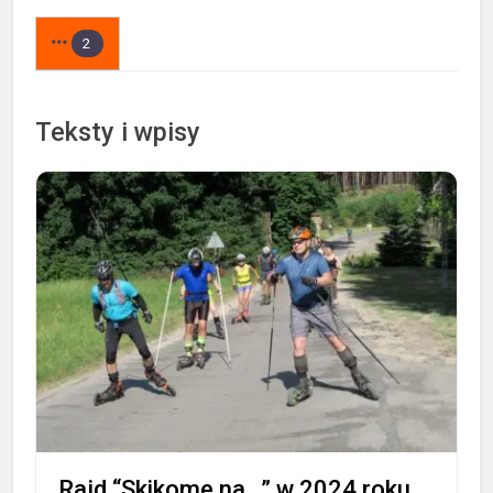
2
Teksty i wpisy
Rajd “Skikome na…” w 2024 roku