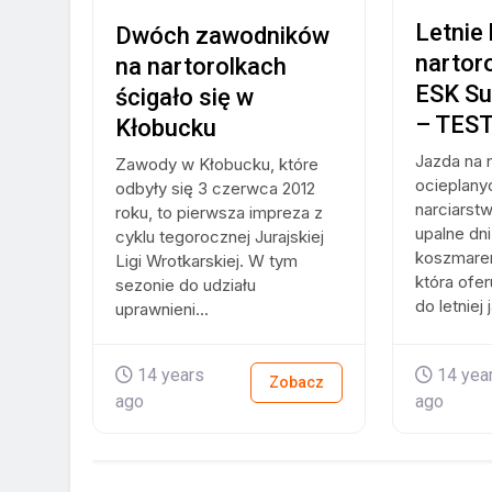
Letnie
Dwóch zawodników
nartoro
na nartorolkach
ESK S
ścigało się w
– TES
Kłobucku
Jazda na 
Zawody w Kłobucku, które
ocieplany
odbyły się 3 czerwca 2012
narciarst
roku, to pierwsza impreza z
upalne dn
cyklu tegorocznej Jurajskiej
koszmarem
Ligi Wrotkarskiej. W tym
która ofer
sezonie do udziału
do letniej 
uprawnieni...
14 years
14 yea
Zobacz
ago
ago