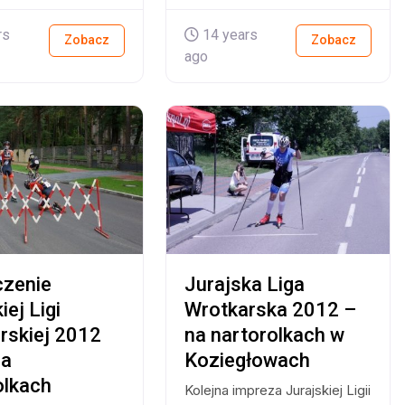
rs
14 years
Zobacz
Zobacz
ago
zenie
Jurajska Liga
iej Ligi
Wrotkarska 2012 –
rskiej 2012
na nartorolkach w
na
Koziegłowach
olkach
Kolejna impreza Jurajskiej Ligii