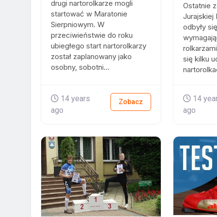
drugi nartorolkarze mogli
Ostatnie 
startować w Maratonie
Jurajskiej
Sierpniowym. W
odbyły się
przeciwieństwie do roku
wymagając
ubiegłego start nartorolkarzy
rolkarzami
został zaplanowany jako
się kilku 
osobny, sobotni...
nartorolkac
14 years
14 yea
Zobacz
ago
ago