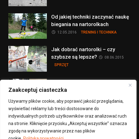
Od jakiej techniki zaczynać naukę
biegania na nartorolkach
12.05.2016
TRENING I TECHNIKA
Jak dobrać nartorolki – czy
szybsze są lepsze?
08.06.2015
SPRZĘT
Hamowanie na nartorolkach:
Zaakceptuj ciasteczka
sprzęt
30.06.2014
SPRZĘT
Używamy plików cookie, aby poprawić jakość przeglądania,
wyświetlać reklamy lub treści dostosowane do
więcej na ten temat >
indywidualnych potrzeb użytkowników oraz analizować ruch
na stronie. Kliknięcie przycisku „Akceptuj wszystkie” oznacza
zgodę na wykorzystywanie przez nas plików
cookie.
Polityka prywatności