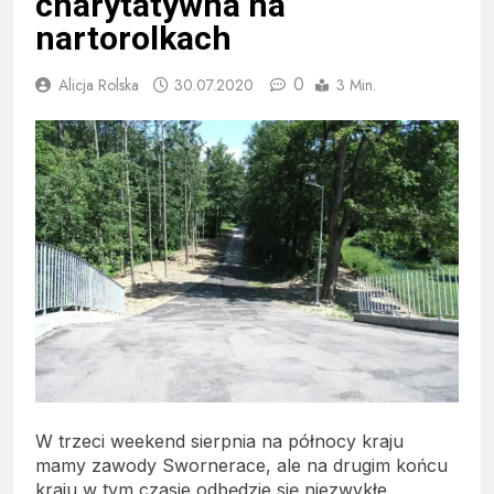
charytatywna na
nartorolkach
0
Alicja Rolska
30.07.2020
3 Min.
W trzeci weekend sierpnia na północy kraju
mamy zawody Swornerace, ale na drugim końcu
kraju w tym czasie odbędzie się niezwykłe