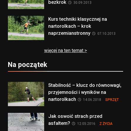
bezkrok
30.09.2013
Kurs techniki klasycznej na
nartorolkach – krok
naprzemianstronny
07.10.2013
więcej na ten temat >
Na początek
Stabilność – klucz do równowagi,
przyjemności i wyników na
nartorolkach
14.06.2018
SPRZĘT
Jak oswoić strach przed
asfaltem?
12.05.2016
Z ŻYCIA