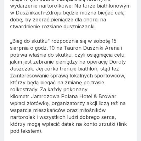
wydarzenie nartorolkowe. Na torze biathlonowym
w Dusznikach-Zdroju będzie można biegać całą
dobę, by zebrać pieniądze dla chorej na
stwardnienie rozsiane duszniczanki.
„Bieg do skutku” rozpocznie się w sobotę 15
sierpnia o godz. 10 na Tauron Duszniki Arena i
potrwa właśnie do skutku, czyli osiągnięcia celu,
jakim jest zebranie pieniędzy na operację Doroty
Juszczak. Jej córka trenuje biathlon, stąd też
zainteresowanie sprawą lokalnych sportowców,
którzy będą biegać na zmianę po trasie
rolkostrady. Za każdy pokonany
kilometr Jamrozowa Polana Hotel & Browar
wpłaci złotówkę, organizatorzy akcji liczą też na
wsparcie mieszkańców oraz miłośników
nartorolek i wszystkich ludzi dobrego serca,
którzy mogą wpłacić datek na konto zrzutki (link
pod tekstem).