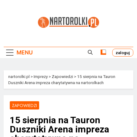
Przejdź
do
treści
Nartorolki.pl
MENU
zaloguj
nartorolki.pl
>
Imprezy
>
Zapowiedzi
>
15 sierpnia na Tauron
Duszniki Arena impreza charytatywna na nartorolkach
ZAPOWIEDZI
15 sierpnia na Tauron
Duszniki Arena impreza