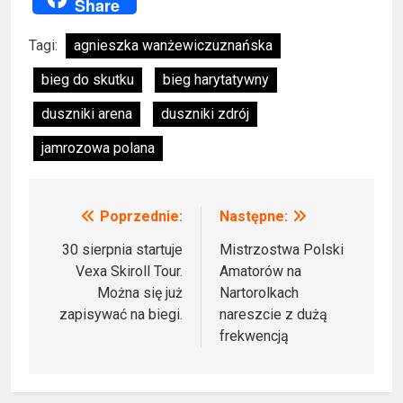
Share
Tagi:
agnieszka wanżewiczuznańska
bieg do skutku
bieg harytatywny
duszniki arena
duszniki zdrój
jamrozowa polana
Poprzednie:
Następne:
Nawigacja
wpisu
30 sierpnia startuje
Mistrzostwa Polski
Vexa Skiroll Tour.
Amatorów na
Można się już
Nartorolkach
zapisywać na biegi.
nareszcie z dużą
frekwencją