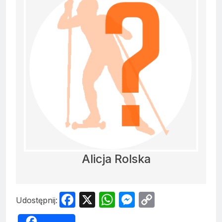
Alicja Rolska
Facebook
X
WhatsApp
Messenger
Copy
Udostępnij:
Link