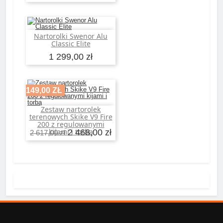
Nartorolki Swenor Alu
Dodaj do koszyka
Classic Elite
1 299,00 zł
-149,00 ZŁ
Zestaw nartorolek
Dodaj do koszyka
terenowych Skike V9 Fire
200 z regulowanymi
kijami i torbą
2 468,00 zł
2 617,00 zł