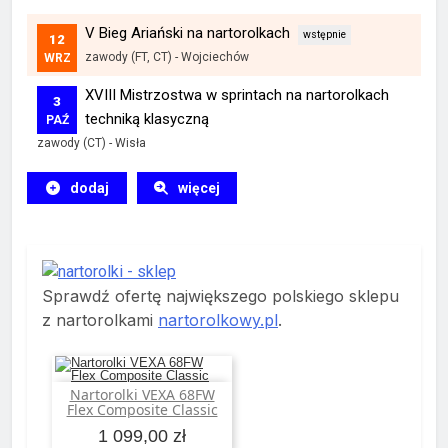
V Bieg Ariański na nartorolkach
12
zawody (FT, CT)
-
Wojciechów
WRZ
XVIII Mistrzostwa w sprintach na nartorolkach
3
techniką klasyczną
PAŹ
zawody (CT)
-
Wisła
dodaj
więcej
Sprawdź ofertę największego polskiego sklepu
z nartorolkami
nartorolkowy.pl
.
Nartorolki VEXA 68FW
Dodaj do koszyka
Flex Composite Classic
1 099,00 zł