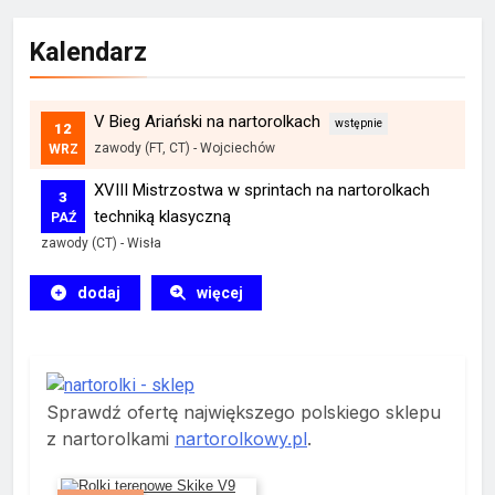
Kalendarz
V Bieg Ariański na nartorolkach
12
zawody (FT, CT)
-
Wojciechów
WRZ
XVIII Mistrzostwa w sprintach na nartorolkach
3
techniką klasyczną
PAŹ
zawody (CT)
-
Wisła
dodaj
więcej
Sprawdź ofertę największego polskiego sklepu
z nartorolkami
nartorolkowy.pl
.