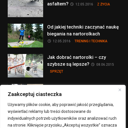
asfaltem?
12.05.2016
Z ŻYCIA
Od jakiej techniki zaczynać naukę
biegania na nartorolkach
12.05.2016
TRENING I TECHNIKA
Jak dobrać nartorolki – czy
szybsze są lepsze?
08.06.2015
SPRZĘT
Hamowanie na nartorolkach:
Zaakceptuj ciasteczka
sprzęt
30.06.2014
SPRZĘT
Używamy plików cookie, aby poprawić jakość przeglądania,
wyświetlać reklamy lub treści dostosowane do
więcej na ten temat >
indywidualnych potrzeb użytkowników oraz analizować ruch
na stronie. Kliknięcie przycisku „Akceptuj wszystkie” oznacza