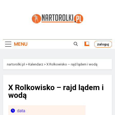
Przejdź
do
treści
Nartorolki.pl
MENU
zaloguj
nartorolki.pl
>
Kalendarz
>
X Rolkowisko – rajd lądem i wodą
X Rolkowisko – rajd lądem i
wodą
data