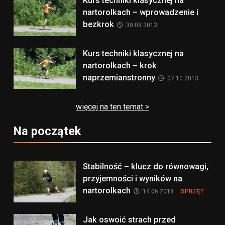
Kurs techniki klasycznej na
nartorolkach – wprowadzenie i
bezkrok
30.09.2013
Kurs techniki klasycznej na
nartorolkach – krok
naprzemianstronny
07.10.2013
więcej na ten temat >
Na początek
Stabilność – klucz do równowagi,
przyjemności i wyników na
nartorolkach
14.06.2018
SPRZĘT
Jak oswoić strach przed