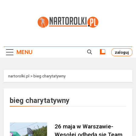
Przejdź
do
treści
Nartorolki.pl
MENU
zaloguj
nartorolki.pl
>
bieg charytatywny
bieg charytatywny
26 maja w Warszawie-
Wesołej odbędą się Team