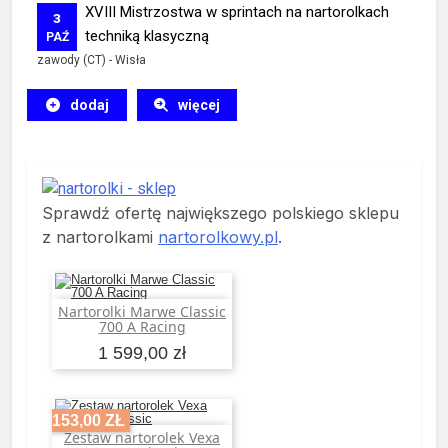
XVIII Mistrzostwa w sprintach na nartorolkach
3
techniką klasyczną
PAŹ
zawody (CT)
-
Wisła
dodaj
więcej
Sprawdź ofertę największego polskiego sklepu
z nartorolkami
nartorolkowy.pl
.
Nartorolki Marwe Classic
Dodaj do koszyka
700 A Racing
1 599,00 zł
-153,00 ZŁ
Zestaw nartorolek Vexa
Dodaj do koszyka