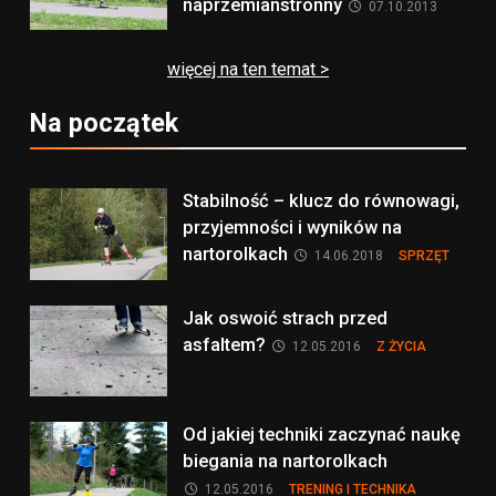
naprzemianstronny
07.10.2013
więcej na ten temat >
Na początek
Stabilność – klucz do równowagi,
przyjemności i wyników na
nartorolkach
14.06.2018
SPRZĘT
Jak oswoić strach przed
asfaltem?
12.05.2016
Z ŻYCIA
Od jakiej techniki zaczynać naukę
biegania na nartorolkach
12.05.2016
TRENING I TECHNIKA