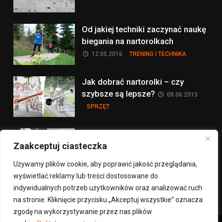
Od jakiej techniki zaczynać naukę
biegania na nartorolkach
12.05.2016
TRENING I TECHNIKA
Jak dobrać nartorolki – czy
szybsze są lepsze?
08.06.2015
SPRZĘT
Hamowanie na nartorolkach:
Zaakceptuj ciasteczka
sprzęt
30.06.2014
SPRZĘT
Używamy plików cookie, aby poprawić jakość przeglądania,
wyświetlać reklamy lub treści dostosowane do
więcej na ten temat >
indywidualnych potrzeb użytkowników oraz analizować ruch
na stronie. Kliknięcie przycisku „Akceptuj wszystkie” oznacza
zgodę na wykorzystywanie przez nas plików