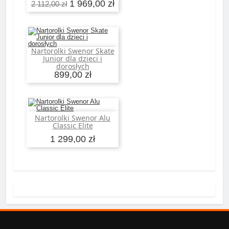
1 969,00 zł
2 112,00 zł
Nartorolki Swenor Skate
Dodaj do koszyka
Junior dla dzieci i
dorosłych
899,00 zł
Nartorolki Swenor Alu
Dodaj do koszyka
Classic Elite
1 299,00 zł