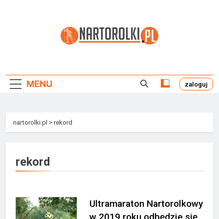
Przejdź
do
treści
Nartorolki.pl
MENU
zaloguj
nartorolki.pl
>
rekord
rekord
Ultramaraton Nartorolkowy
w 2019 roku odbędzie się