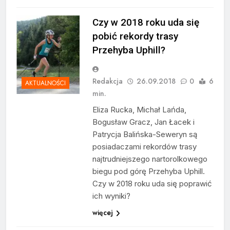
Czy w 2018 roku uda się
pobić rekordy trasy
Przehyba Uphill?
Redakcja
26.09.2018
0
6
AKTUALNOŚCI
min.
Eliza Rucka, Michał Lańda,
Bogusław Gracz, Jan Łacek i
Patrycja Balińska-Seweryn są
posiadaczami rekordów trasy
najtrudniejszego nartorolkowego
biegu pod górę Przehyba Uphill.
Czy w 2018 roku uda się poprawić
ich wyniki?
więcej