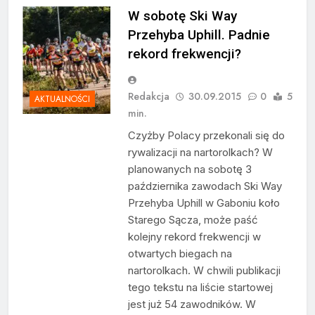
W sobotę Ski Way
Przehyba Uphill. Padnie
rekord frekwencji?
Redakcja
30.09.2015
0
5
AKTUALNOŚCI
min.
Czyżby Polacy przekonali się do
rywalizacji na nartorolkach? W
planowanych na sobotę 3
października zawodach Ski Way
Przehyba Uphill w Gaboniu koło
Starego Sącza, może paść
kolejny rekord frekwencji w
otwartych biegach na
nartorolkach. W chwili publikacji
tego tekstu na liście startowej
jest już 54 zawodników. W