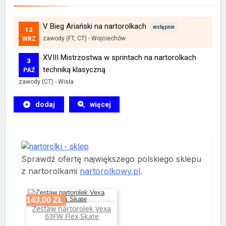
V Bieg Ariański na nartorolkach
12
zawody (FT, CT)
-
Wojciechów
WRZ
XVIII Mistrzostwa w sprintach na nartorolkach
3
techniką klasyczną
PAŹ
zawody (CT)
-
Wisła
dodaj
więcej
Sprawdź ofertę największego polskiego sklepu
z nartorolkami
nartorolkowy.pl
.
-143,00 ZŁ
Zestaw nartorolek Vexa
Dodaj do koszyka
63FW Flex Skate