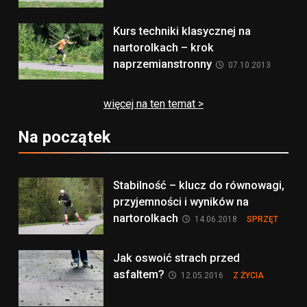
Kurs techniki klasycznej na
nartorolkach – krok
naprzemianstronny
07.10.2013
więcej na ten temat >
Na początek
Stabilność – klucz do równowagi,
przyjemności i wyników na
nartorolkach
14.06.2018
SPRZĘT
Jak oswoić strach przed
asfaltem?
12.05.2016
Z ŻYCIA