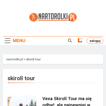
Przejdź
do
treści
Nartorolki.pl
MENU
zaloguj
nartorolki.pl
>
skiroll tour
skiroll tour
Vexa Skiroll Tour ma się
odbyć, ale najpewniej w