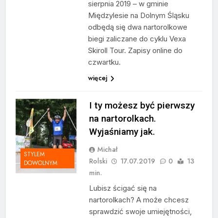
sierpnia 2019 – w gminie
Międzylesie na Dolnym Śląsku
odbędą się dwa nartorolkowe
biegi zaliczane do cyklu Vexa
Skiroll Tour. Zapisy online do
czwartku.
więcej
I ty możesz być pierwszy
na nartorolkach.
Wyjaśniamy jak.
Michał
STYLEM
Rolski
17.07.2019
0
13
DOWOLNYM
min.
Lubisz ścigać się na
nartorolkach? A może chcesz
sprawdzić swoje umiejętności,