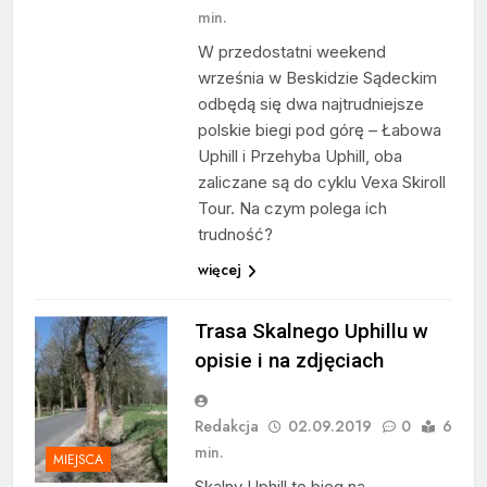
min.
W przedostatni weekend
września w Beskidzie Sądeckim
odbędą się dwa najtrudniejsze
polskie biegi pod górę – Łabowa
Uphill i Przehyba Uphill, oba
zaliczane są do cyklu Vexa Skiroll
Tour. Na czym polega ich
trudność?
więcej
Trasa Skalnego Uphillu w
opisie i na zdjęciach
Redakcja
02.09.2019
0
6
min.
MIEJSCA
Skalny Uphill to bieg na