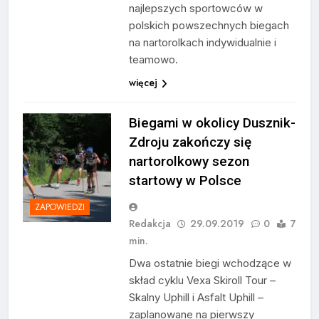
najlepszych sportowców w
polskich powszechnych biegach
na nartorolkach indywidualnie i
teamowo.
więcej
Biegami w okolicy Dusznik-
Zdroju zakończy się
nartorolkowy sezon
startowy w Polsce
ZAPOWIEDZI
Redakcja
29.09.2019
0
7
min.
Dwa ostatnie biegi wchodzące w
skład cyklu Vexa Skiroll Tour –
Skalny Uphill i Asfalt Uphill –
zaplanowane na pierwszy