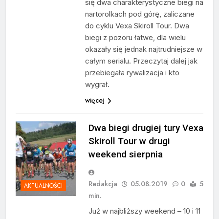
się dwa charakterystyczne biegi na
nartorolkach pod górę, zaliczane
do cyklu Vexa Skiroll Tour. Dwa
biegi z pozoru łatwe, dla wielu
okazały się jednak najtrudniejsze w
całym serialu. Przeczytaj dalej jak
przebiegała rywalizacja i kto
wygrał.
więcej
Dwa biegi drugiej tury Vexa
Skiroll Tour w drugi
weekend sierpnia
Redakcja
05.08.2019
0
5
AKTUALNOŚCI
min.
Już w najbliższy weekend – 10 i 11