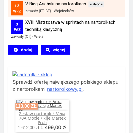
V Bieg Ariański na nartorolkach
12
zawody (FT, CT)
-
Wojciechów
WRZ
XVIII Mistrzostwa w sprintach na nartorolkach
3
techniką klasyczną
PAŹ
zawody (CT)
-
Wisła
dodaj
więcej
Sprawdź ofertę największego polskiego sklepu
z nartorolkami
nartorolkowy.pl
.
-113,00 ZŁ
Zestaw nartorolek Vexa
Dodaj do koszyka
70A Moxie / kije Martex
Profi
1 499,00 zł
1 612,00 zł