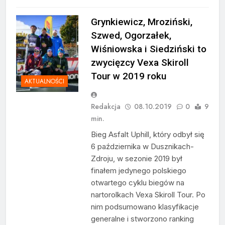
Grynkiewicz, Mroziński,
Szwed, Ogorzałek,
Wiśniowska i Siedziński to
zwycięzcy Vexa Skiroll
Tour w 2019 roku
AKTUALNOŚCI
Redakcja
08.10.2019
0
9
min.
Bieg Asfalt Uphill, który odbył się
6 października w Dusznikach-
Zdroju, w sezonie 2019 był
finałem jedynego polskiego
otwartego cyklu biegów na
nartorolkach Vexa Skiroll Tour. Po
nim podsumowano klasyfikacje
generalne i stworzono ranking