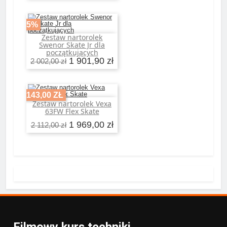
-5%
Zestaw nartorolek
Dodaj do koszyka
Swenor Skate Jr dla
początkujących
1 901,90 zł
2 002,00 zł
-143,00 ZŁ
Zestaw nartorolek Vexa
Dodaj do koszyka
63FW Flex Skate
1 969,00 zł
2 112,00 zł
Filmowy kurs techniki