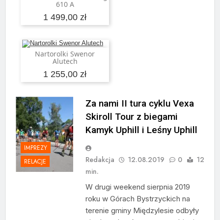
610 A
1 499,00 zł
Nartorolki Swenor
Dodaj do koszyka
Alutech
1 255,00 zł
Za nami II tura cyklu Vexa
Skiroll Tour z biegami
Kamyk Uphill i Leśny Uphill
IMPREZY
Redakcja
12.08.2019
0
12
RELACJE
min.
W drugi weekend sierpnia 2019
roku w Górach Bystrzyckich na
terenie gminy Międzylesie odbyły