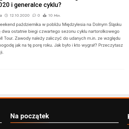
020 i generalce cyklu?
a
12.10.2020
0
10 Min.
eekend października w pobliżu Międzylesia na Dolnym Śląsku
ę dwa ostatnie biegi czwartego sezonu cyklu nartorolkowego
oll Tour. Zawody należy zaliczyć do udanych m.in. ze względu
pogodę jak na tę porę roku. Jak było i kto wygrał? Przeczytasz
ji.
Na początek