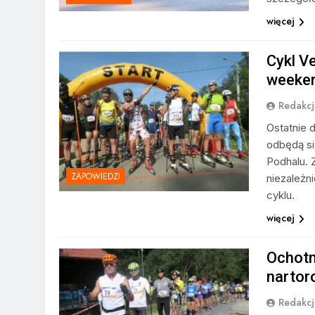
więcej
Cykl V
weeken
Redakcj
Ostatnie 
odbędą si
Podhalu. 
ZAPOWIEDZI
niezależn
cyklu.
więcej
Ochotni
nartoro
Redakcj