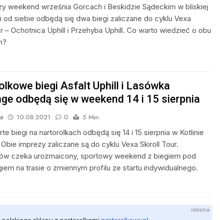
y weekend września Gorcach i Beskidzie Sądeckim w bliskiej
i od siebie odbędą się dwa biegi zaliczane do cyklu Vexa
ur – Ochotnica Uphill i Przehyba Uphill. Co warto wiedzieć o obu
h?
olkowe biegi Asfalt Uphill i Lasówka
nge odbędą się w weekend 14 i 15 sierpnia
a
10.08.2021
0
5 Min.
e biegi na nartorolkach odbędą się 14 i 15 sierpnia w Kotlinie
 Obie imprezy zaliczane są do cyklu Vexa Skiroll Tour.
ów czeka urozmaicony, sportowy weekend z biegiem pod
giem na trasie o zmiennym profilu ze startu indywidualnego.