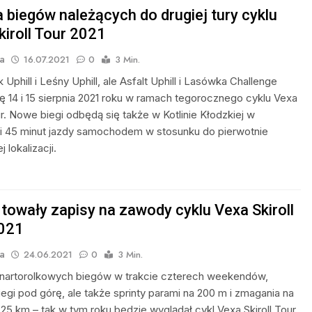
 biegów należących do drugiej tury cyklu
kiroll Tour 2021
a
16.07.2021
0
3 Min.
Uphill i Leśny Uphill, ale Asfalt Uphill i Lasówka Challenge
ę 14 i 15 sierpnia 2021 roku w ramach tegorocznego cyklu Vexa
ur. Nowe biegi odbędą się także w Kotlinie Kłodzkiej w
i 45 minut jazdy samochodem w stosunku do pierwotnie
 lokalizacji.
towały zapisy na zawody cyklu Vexa Skiroll
021
a
24.06.2021
0
3 Min.
nartorolkowych biegów w trakcie czterech weekendów,
egi pod górę, ale także sprinty parami na 200 m i zmagania na
25 km – tak w tym roku będzie wyglądał cykl Vexa Skiroll Tour.