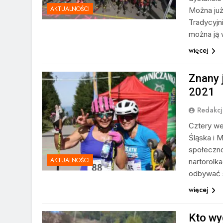
AKTUALNOŚCI
Można już
Tradycyjn
można ją 
więcej
Znany j
2021
Redakcj
Cztery we
Śląska i 
społeczno
AKTUALNOŚCI
nartorolka
odbywać s
więcej
Kto wy