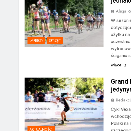
jednak
Alicja R
W sezonie
dotyczące
użytku na
IMPREZY
SPRZĘT
uczestnicy
wytrenowa
ściganiu 
więcej
Grand 
jedyny
Redakcj
Cykl Vexa
wchodzącą
Polski na
AKTUALNOŚCI
szczegół