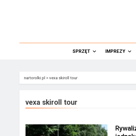
Przejdź
do
treści
Nar
SPRZĘT
IMPREZY
nartorolki.pl
>
vexa skiroll tour
vexa skiroll tour
Rywali