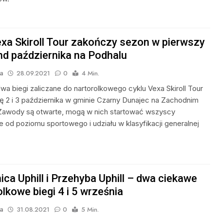
exa Skiroll Tour zakończy sezon w pierwszy
d października na Podhalu
a
28.09.2021
0
4 Min.
dwa biegi zaliczane do nartorolkowego cyklu Vexa Skiroll Tour
ę 2 i 3 października w gminie Czarny Dunajec na Zachodnim
Zawody są otwarte, mogą w nich startować wszyscy
ie od poziomu sportowego i udziału w klasyfikacji generalnej
ca Uphill i Przehyba Uphill – dwa ciekawe
lkowe biegi 4 i 5 września
a
31.08.2021
0
5 Min.