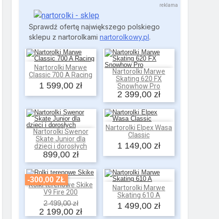
Sprawdź ofertę największego polskiego
sklepu z nartorolkami
nartorolkowy.pl
.
Nartorolki Marwe
Dodaj do koszyka
Nartorolki Marwe
Classic 700 A Racing
Dodaj do koszyka
Skating 620 FX
1 599,00 zł
Snowhow Pro
2 399,00 zł
Nartorolki Elpex Wasa
Dodaj do koszyka
Nartorolki Swenor
Classic
Dodaj do koszyka
Skate Junior dla
1 149,00 zł
dzieci i dorosłych
899,00 zł
-300,00 ZŁ
Rolki terenowe Skike
Dodaj do koszyka
Nartorolki Marwe
Dodaj do koszyka
V9 Fire 200
Skating 610 A
2 499,00 zł
1 499,00 zł
2 199,00 zł