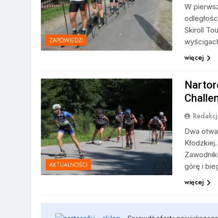
W pierwsz
odległośc
Skiroll To
ZAPOWIEDZI
wyścigac
więcej
Nartor
Challe
Redakcj
Dwa otwart
Kłodzkiej.
Zawodnik
AKTUALNOŚCI
górę i bie
więcej