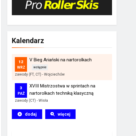
Kalendarz
V Bieg Ariański na nartorolkach
12
WRZ
zawody (FT, CT)
-
Wojciechów
XVIII Mistrzostwa w sprintach na
3
nartorolkach techniką klasyczną
PAŹ
zawody (CT)
-
Wisła
dodaj
więcej