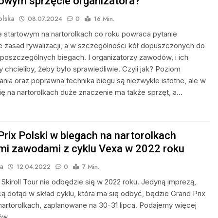
owym sprzęcie organizatora?
olska
08.07.2024
0
16 Min.
 startowym na nartorolkach co roku powraca pytanie
 zasad rywalizacji, a w szczególności kół dopuszczonych do
 poszczególnych biegach. I organizatorzy zawodów, i ich
 chcieliby, żeby było sprawiedliwie. Czyli jak? Poziom
nia oraz poprawna technika biegu są niezwykle istotne, ale w
się na nartorolkach duże znaczenie ma także sprzęt, a…
Prix Polski w biegach na nartorolkach
mi zawodami z cyklu Vexa w 2022 roku
a
12.04.2022
0
7 Min.
 Skiroll Tour nie odbędzie się w 2022 roku. Jedyną imprezą,
 dotąd w skład cyklu, która ma się odbyć, będzie Grand Prix
 nartorolkach, zaplanowane na 30-31 lipca. Podajemy więcej
ów.