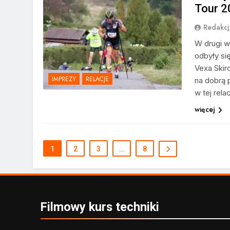
Tour 2
Redakcj
W drugi w
odbyły si
Vexa Skir
IMPREZY
RELACJE
na dobrą 
w tej relac
więcej
1
2
3
…
8
Filmowy kurs techniki