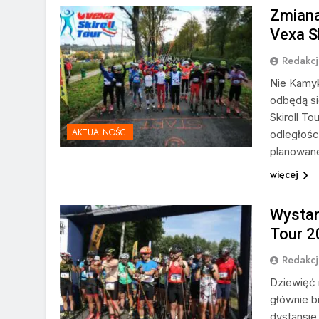
Zmiana
Vexa S
Redakcj
Nie Kamyk 
odbędą si
Skiroll To
AKTUALNOŚCI
odległośc
planowanej
więcej
Wystar
Tour 2
Redakcj
Dziewięć 
głównie bi
dystansie 