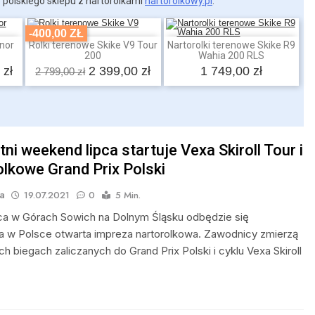
 polskiego sklepu z nartorolkami
nartorolkowy.pl
.
-400,00 ZŁ
nor
Rolki terenowe Skike V9 Tour
Nartorolki terenowe Skike R9
Dodaj do koszyka
Dodaj do koszyka
200
Wahia 200 RLS
 zł
2 399,00 zł
1 749,00 zł
2 799,00 zł
ni weekend lipca startuje Vexa Skiroll Tour i
olkowe Grand Prix Polski
a
19.07.2021
0
5 Min.
ipca w Górach Sowich na Dolnym Śląsku odbędzie się
a w Polsce otwarta impreza nartorolkowa. Zawodnicy zmierzą
ch biegach zaliczanych do Grand Prix Polski i cyklu Vexa Skiroll