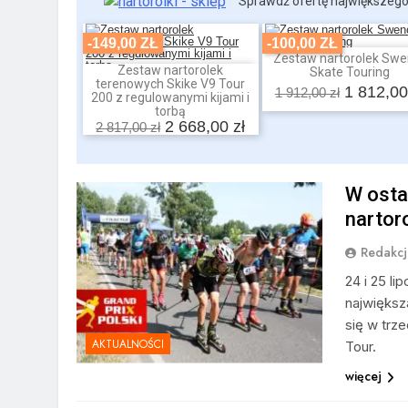
Sprawdź ofertę największego
-149,00 ZŁ
-100,00 ZŁ
Zestaw nartorolek Swe
Dodaj do koszyka
Zestaw nartorolek
Skate Touring
Dodaj do koszyka
terenowych Skike V9 Tour
1 812,00
1 912,00 zł
200 z regulowanymi kijami i
torbą
2 668,00 zł
2 817,00 zł
W ostat
nartor
Redakcj
24 i 25 l
największ
się w trze
AKTUALNOŚCI
Tour.
więcej