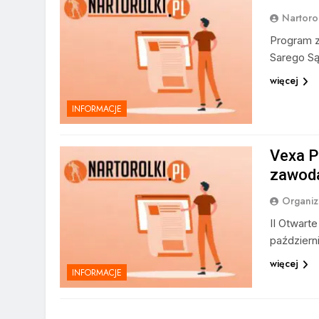
Nartorol
Program z
Sarego Sąc
więcej
INFORMACJE
Vexa P
zawod
Organiz
II Otwart
październ
więcej
INFORMACJE