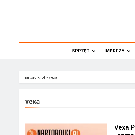
Przejdź
do
treści
Nar
SPRZĘT
IMPREZY
nartorolki.pl
>
vexa
vexa
Vexa P