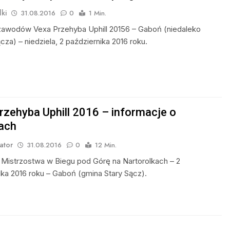
ki
31.08.2016
0
1 Min.
awodów Vexa Przehyba Uphill 20156 – Gaboń (niedaleko
za) – niedziela, 2 października 2016 roku.
rzehyba Uphill 2016 – informacje o
ach
ator
31.08.2016
0
12 Min.
e Mistrzostwa w Biegu pod Górę na Nartorolkach – 2
ika 2016 roku – Gaboń (gmina Stary Sącz).