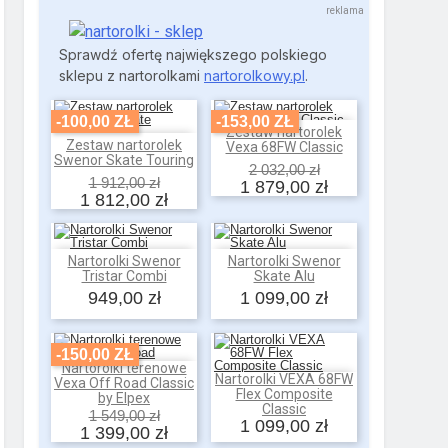
Sprawdź ofertę największego polskiego
sklepu z nartorolkami
nartorolkowy.pl
.
-100,00 ZŁ
-153,00 ZŁ
Zestaw nartorolek
Dodaj do koszyka
Zestaw nartorolek
Vexa 68FW Classic
Dodaj do koszyka
Swenor Skate Touring
2 032,00 zł
1 912,00 zł
1 879,00 zł
1 812,00 zł
Nartorolki Swenor
Nartorolki Swenor
Dodaj do koszyka
Dodaj do koszyka
Tristar Combi
Skate Alu
949,00 zł
1 099,00 zł
-150,00 ZŁ
Nartorolki terenowe
Dodaj do koszyka
Nartorolki VEXA 68FW
Vexa Off Road Classic
Dodaj do koszyka
Flex Composite
by Elpex
Classic
1 549,00 zł
1 099,00 zł
1 399,00 zł