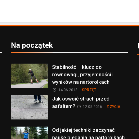
Na początek
Stabilność – klucz do
równowagi, przyjemności i
wyników na nartorolkach
14.06.2018
SPRZĘT
Jak oswoić strach przed
asfaltem?
12.05.2016
Z ŻYCIA
Od jakiej techniki zaczynać
naukę biegania na nartorolkach