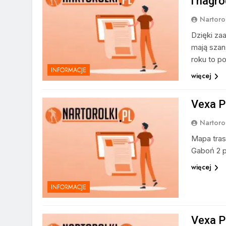
i nagr
Nartorol
Dzięki za
mają szan
roku to p
INFORMACJE
więcej
Vexa P
Nartorol
Mapa trasy
Gaboń 2 p
więcej
INFORMACJE
Vexa P