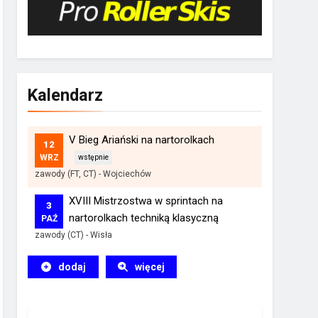
Kalendarz
V Bieg Ariański na nartorolkach
12
WRZ
zawody (FT, CT)
-
Wojciechów
XVIII Mistrzostwa w sprintach na
3
nartorolkach techniką klasyczną
PAŹ
zawody (CT)
-
Wisła
dodaj
więcej