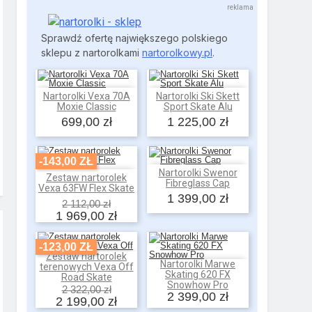
Sprawdź ofertę największego polskiego
sklepu z nartorolkami
nartorolkowy.pl
.
Nartorolki Vexa 70A
Nartorolki Ski Skett
Dodaj do koszyka
Dodaj do koszyka
Moxie Classic
Sport Skate Alu
699,00 zł
1 225,00 zł
-143,00 ZŁ
Nartorolki Swenor
Dodaj do koszyka
Zestaw nartorolek
Dodaj do koszyka
Fibreglass Cap
Vexa 63FW Flex Skate
1 399,00 zł
2 112,00 zł
1 969,00 zł
-123,00 ZŁ
Zestaw nartorolek
Dodaj do koszyka
Nartorolki Marwe
terenowych Vexa Off
Dodaj do koszyka
Skating 620 FX
Road Skate
Snowhow Pro
2 322,00 zł
2 399,00 zł
2 199,00 zł