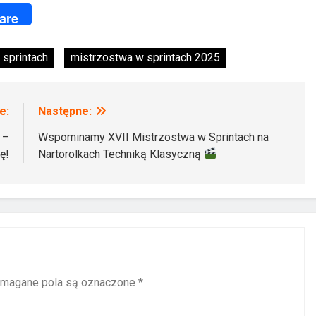
ger
are
 sprintach
mistrzostwa w sprintach 2025
e:
Następne:
 –
Wspominamy XVII Mistrzostwa w Sprintach na
ię!
Nartorolkach Techniką Klasyczną
magane pola są oznaczone
*