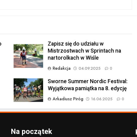
o
Zapisz się do udziału w
Mistrzostwach w Sprintach na
nartorolkach w Wiśle
Redakcja
04.09.2025
0
Sworne Summer Nordic Festival:
Wyjątkowa pamiątka na 8. edycję
Arkadiusz Piróg
16.06.2025
0
Na początek