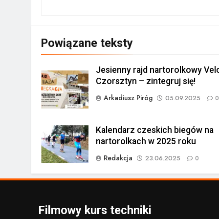
Powiązane teksty
Jesienny rajd nartorolkowy Vel
Czorsztyn – zintegruj się!
Arkadiusz Piróg
05.09.2025
0
Kalendarz czeskich biegów na
nartorolkach w 2025 roku
Redakcja
23.06.2025
0
Filmowy kurs techniki