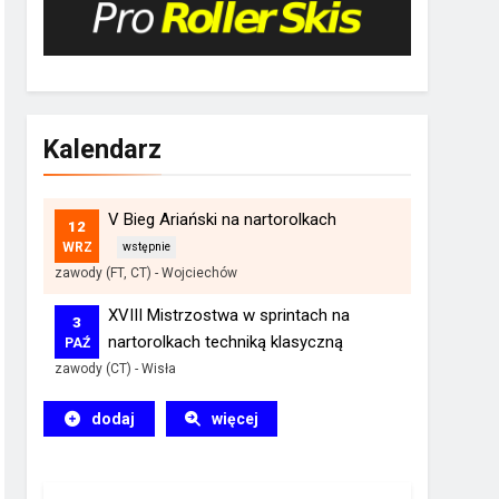
Kalendarz
V Bieg Ariański na nartorolkach
12
WRZ
zawody (FT, CT)
-
Wojciechów
XVIII Mistrzostwa w sprintach na
3
nartorolkach techniką klasyczną
PAŹ
zawody (CT)
-
Wisła
dodaj
więcej