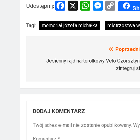
Facebook
X
WhatsApp
Messen
Copy
Udostępnij:
Sh
Link
Tagi:
memoriał józefa michałka
mistrzostwa w
Poprzedni
Nawigacja
wpisu
Jesienny rajd nartorolkowy Velo Czorsztyn
zintegruj s
DODAJ KOMENTARZ
Twój adres e-mail nie zostanie opublikowany.
Wy
Komentarz
*