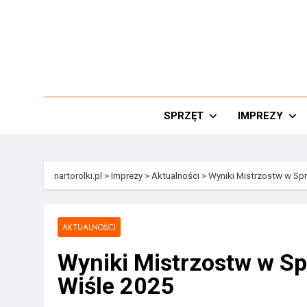
Przejdź
do
treści
Nar
SPRZĘT
IMPREZY
nartorolki.pl
>
Imprezy
>
Aktualności
>
Wyniki Mistrzostw w Spr
AKTUALNOŚCI
Wyniki Mistrzostw w Sp
Wiśle 2025