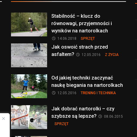
Stabilność – klucz do
równowagi, przyjemności i
wyników na nartorolkach
14.06.2018
SPRZĘT
Jak oswoić strach przed
asfaltem?
12.05.2016
Z ŻYCIA
Od jakiej techniki zaczynać
naukę biegania na nartorolkach
12.05.2016
TRENING I TECHNIKA
Jak dobrać nartorolki – czy
szybsze są lepsze?
08.06.2015
SPRZĘT