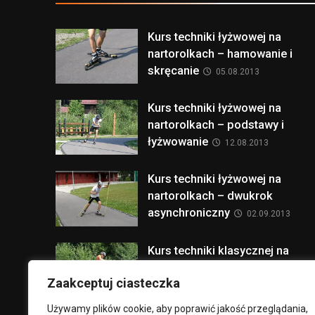
Kurs techniki łyżwowej na
nartorolkach – hamowanie i
skręcanie
05.08.2013
Kurs techniki łyżwowej na
nartorolkach – podstawy i
łyżwowanie
12.08.2013
Kurs techniki łyżwowej na
nartorolkach – dwukrok
asynchroniczny
02.09.2013
Kurs techniki klasycznej na
nartorolkach – wprowadzenie i
Zaakceptuj ciasteczka
bezkrok
30.09.2013
Używamy plików cookie, aby poprawić jakość przeglądania,