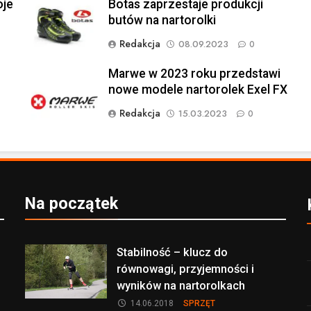
oje
Botas zaprzestaje produkcji
butów na nartorolki
Redakcja
08.09.2023
0
Marwe w 2023 roku przedstawi
nowe modele nartorolek Exel FX
Redakcja
15.03.2023
0
Na początek
Stabilność – klucz do
równowagi, przyjemności i
wyników na nartorolkach
14.06.2018
SPRZĘT