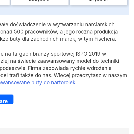
ywałe doświadczenie w wytwarzaniu narciarskich
 ponad 500 pracowników, a jego roczna produkcja
akże buty dla zachodnich marek, w tym Fischera.
e na targach branży sportowej ISPO 2019 w
iej na świecie zaawansowany model do techniki
podeszwie. Firma zapowiada rychłe wdrożenie
del trafi także do nas. Więcej przeczytasz w naszym
aawansowane buty do nartorolek
.
ger
are