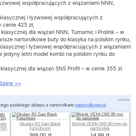
 łyżwowej współpracujących z wiązaniami NNN,
 klasycznej i łyżwowej współpracujących z
 cenie 425 zł,
 klasycznej dla wiązań NNN, Turnamic i Prolink – w
ańsze nartorolkowe buty do klasyka na polskim rynku,
 klasycznej i łyżwowej współpracujących z wiązaniami
ie jedyny letni model kombi na polskim rynku do
 klasycznej dla wiązań SNS Profil – w cenie 355 zł.
 Spine >>
zego polskiego sklepu z nartorolkami
nartorolkowy.pl
.
elo
Okulary R2 Gain Black
Błotnik VEXA CM2 80 mm do
Dodaj do koszyka
Dodaj do koszyka
PSI)
Fotochrom
nartorolek
369,00 zł
14,99 zł