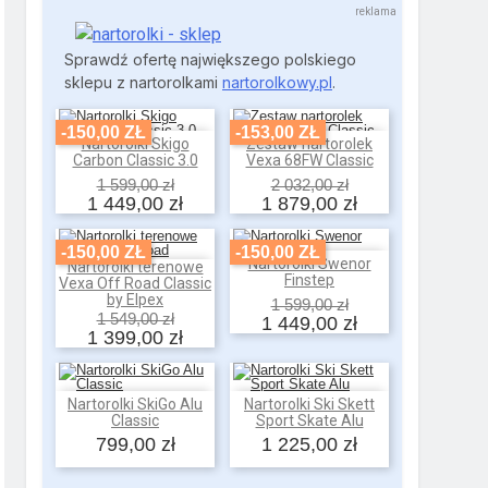
Sprawdź ofertę największego polskiego
sklepu z nartorolkami
nartorolkowy.pl
.
-150,00 ZŁ
-153,00 ZŁ
Nartorolki Skigo
Zestaw nartorolek
Dodaj do koszyka
Dodaj do koszyka
Carbon Classic 3.0
Vexa 68FW Classic
1 599,00 zł
2 032,00 zł
1 449,00 zł
1 879,00 zł
-150,00 ZŁ
-150,00 ZŁ
Nartorolki Swenor
Nartorolki terenowe
Dodaj do koszyka
Dodaj do koszyka
Finstep
Vexa Off Road Classic
by Elpex
1 599,00 zł
1 549,00 zł
1 449,00 zł
1 399,00 zł
Nartorolki SkiGo Alu
Nartorolki Ski Skett
Dodaj do koszyka
Dodaj do koszyka
Classic
Sport Skate Alu
799,00 zł
1 225,00 zł