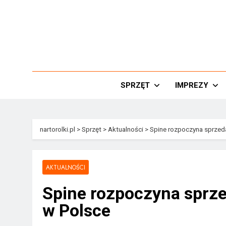
Przejdź
do
treści
Nar
SPRZĘT
IMPREZY
nartorolki.pl
>
Sprzęt
>
Aktualności
>
Spine rozpoczyna sprzed
AKTUALNOŚCI
Spine rozpoczyna sprz
w Polsce