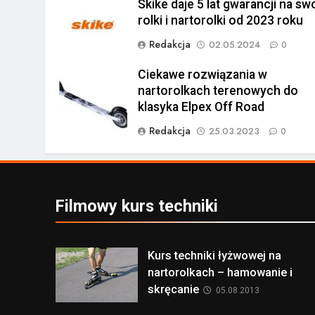
Skike daje 5 lat gwarancji na sw
rolki i nartorolki od 2023 roku
Redakcja
02.05.2024
0
Ciekawe rozwiązania w
nartorolkach terenowych do
klasyka Elpex Off Road
Redakcja
25.03.2023
0
Filmowy kurs techniki
Kurs techniki łyżwowej na
nartorolkach – hamowanie i
skręcanie
05.08.2013