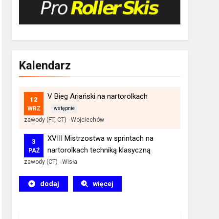
Kalendarz
V Bieg Ariański na nartorolkach
12
WRZ
zawody (FT, CT)
-
Wojciechów
XVIII Mistrzostwa w sprintach na
3
nartorolkach techniką klasyczną
PAŹ
zawody (CT)
-
Wisła
dodaj
więcej