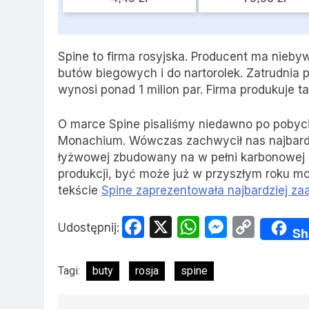
Spine to firma rosyjska. Producent ma nieb
butów biegowych i do nartorolek. Zatrudnia
wynosi ponad 1 milion par. Firma produkuje t
O marce Spine pisaliśmy niedawno po pobyci
Monachium. Wówczas zachwycił nas najbardz
łyżwowej zbudowany na w pełni karbonowej 
produkcji, być może już w przyszłym roku mo
tekście
Spine zaprezentowała najbardziej z
Facebook
X
WhatsApp
Messen
Copy
Udostępnij:
Sh
Link
Tagi:
buty
rosja
spine