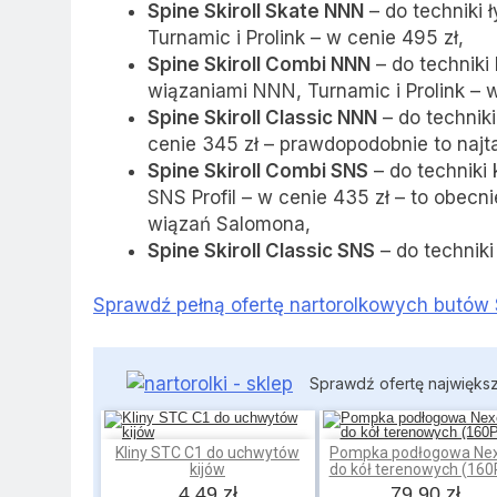
Spine Skiroll Skate NNN
– do techniki
Turnamic i Prolink – w cenie 495 zł,
Spine Skiroll Combi NNN
– do techniki
wiązaniami NNN, Turnamic i Prolink – w
Spine Skiroll Classic NNN
– do techniki
cenie 345 zł – prawdopodobnie to najt
Spine Skiroll Combi SNS
– do techniki
SNS Profil – w cenie 435 zł – to obecn
wiązań Salomona,
Spine Skiroll Classic SNS
– do techniki
Sprawdź pełną ofertę nartorolkowych butów
Sprawdź ofertę najwięks
Kliny STC C1 do uchwytów
Pompka podłogowa Nex
Dodaj do koszyka
Dodaj do koszyka
kijów
do kół terenowych (160
4,49 zł
79,90 zł