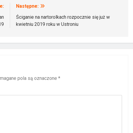
e:
Następne:
an
Ściganie na nartorolkach rozpocznie się już w
19
kwietniu 2019 roku w Ustroniu
magane pola są oznaczone
*