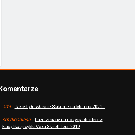
Komentarze
ami
-
Takie było właśnie Skikome na Morenu 2021…
smykcobiega
-
Duże zmiany na pozycjach liderów
klasyfikacji cyklu Vexa Skiroll Tour 2019