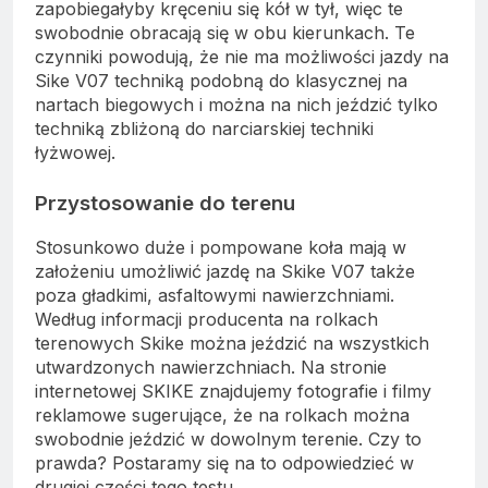
zapobiegałyby kręceniu się kół w tył, więc te
swobodnie obracają się w obu kierunkach. Te
czynniki powodują, że nie ma możliwości jazdy na
Sike V07 techniką podobną do klasycznej na
nartach biegowych i można na nich jeździć tylko
techniką zbliżoną do narciarskiej techniki
łyżwowej.
Przystosowanie do terenu
Stosunkowo duże i pompowane koła mają w
założeniu umożliwić jazdę na Skike V07 także
poza gładkimi, asfaltowymi nawierzchniami.
Według informacji producenta na rolkach
terenowych Skike można jeździć na wszystkich
utwardzonych nawierzchniach. Na stronie
internetowej SKIKE znajdujemy fotografie i filmy
reklamowe sugerujące, że na rolkach można
swobodnie jeździć w dowolnym terenie. Czy to
prawda? Postaramy się na to odpowiedzieć w
drugiej części tego testu.