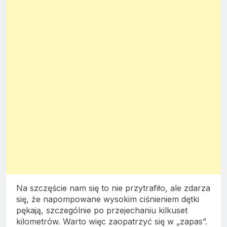
Na szczęście nam się to nie przytrafiło, ale zdarza
się, że napompowane wysokim ciśnieniem dętki
pękają, szczególnie po przejechaniu kilkuset
kilometrów. Warto więc zaopatrzyć się w „zapas”.