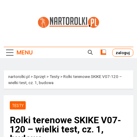
Przejdź
do
treści
Nartorolki.pl
MENU
zaloguj
nartorolki.pl
>
Sprzęt
>
Testy
>
Rolki terenowe SKIKE V07-120 –
wielki test, cz. 1, budowa
TESTY
Rolki terenowe SKIKE V07-
120 – wielki test, cz. 1,