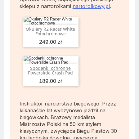
sklepu z nartorolkami
nartorolkowy.pl
.
Okulary R2 Racer White
Dodaj do koszyka
Fotochromowe
249,00 zł
Spodenki ochronne
Dodaj do koszyka
Powerslide Crash Pad
189,00 zł
Instruktor narciarstwa biegowego. Przez
kilkanaście lat wyczynowo jeździł na
biegówkach. Brązowy medalista
Mistrzostw Polski na 50 km stylem
klasycznym, zwycięzca Biegu Piastów 30
km techniką dowolną, zwycięzca