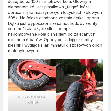
duże, bo aż 150 milimetrowe koła. Głównym
elementem kół jest plastikowa „felga”, która
obraca się na maszynowych łożyskach kulowych
608z. Na feldze osadzona została dętka i opona.
Dętka jest wyposażona w samochodowy wentyl,
co umożliwia użycie silnej pompki i
napompowanie koła ciśnieniem do zalecanych
minimum 6 barów. Opony posiadają skromny
bieżnik i wyglądają jak miniaturki szosowych opon
motocyklowych.
OLYMPUS DIGITAL
CAMERA