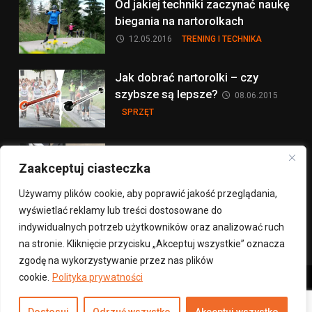
Od jakiej techniki zaczynać naukę
biegania na nartorolkach
12.05.2016
TRENING I TECHNIKA
Jak dobrać nartorolki – czy
szybsze są lepsze?
08.06.2015
SPRZĘT
Hamowanie na nartorolkach:
Zaakceptuj ciasteczka
sprzęt
30.06.2014
SPRZĘT
Używamy plików cookie, aby poprawić jakość przeglądania,
wyświetlać reklamy lub treści dostosowane do
więcej na ten temat >
indywidualnych potrzeb użytkowników oraz analizować ruch
na stronie. Kliknięcie przycisku „Akceptuj wszystkie” oznacza
zgodę na wykorzystywanie przez nas plików
cookie.
Polityka prywatności
Copyright © 2012- 2026 nartorolki.pl