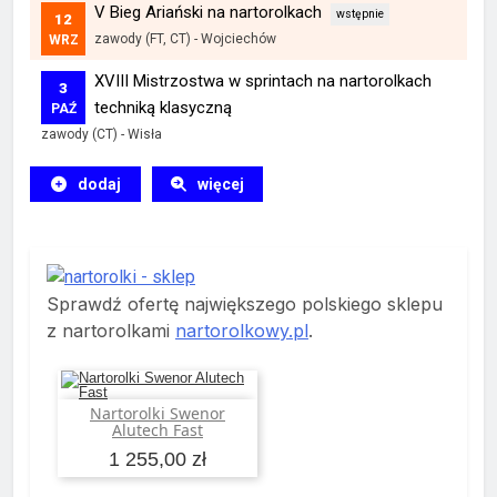
V Bieg Ariański na nartorolkach
12
zawody (FT, CT)
-
Wojciechów
WRZ
XVIII Mistrzostwa w sprintach na nartorolkach
3
techniką klasyczną
PAŹ
zawody (CT)
-
Wisła
dodaj
więcej
Sprawdź ofertę największego polskiego sklepu
z nartorolkami
nartorolkowy.pl
.
Nartorolki Swenor
Dodaj do koszyka
Alutech Fast
1 255,00 zł