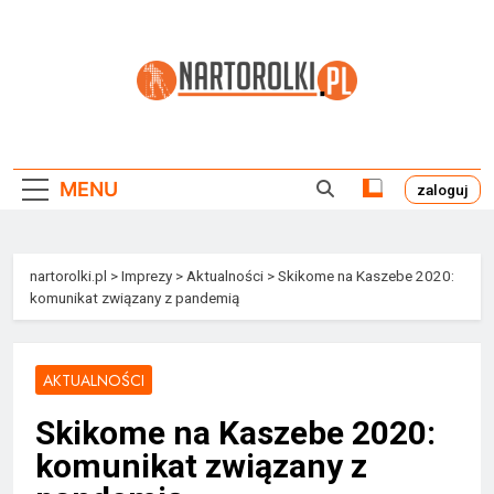
Przejdź
do
treści
Nartorolki.pl
MENU
zaloguj
nartorolki.pl
>
Imprezy
>
Aktualności
>
Skikome na Kaszebe 2020:
komunikat związany z pandemią
AKTUALNOŚCI
Skikome na Kaszebe 2020:
komunikat związany z