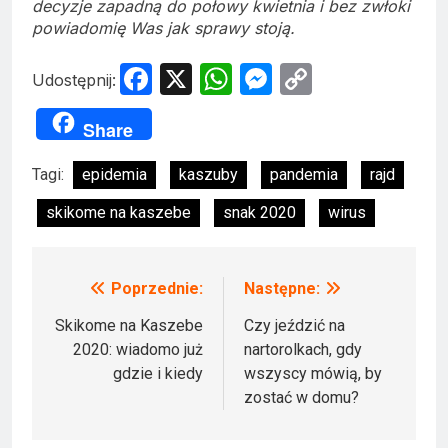
decyzje zapadną do połowy kwietnia i bez zwłoki
powiadomię Was jak sprawy stoją.
Facebook
X
WhatsApp
Messenger
Copy
Udostępnij:
Link
Share
Tagi:
epidemia
kaszuby
pandemia
rajd
skikome na kaszebe
snak 2020
wirus
Poprzednie:
Następne:
Nawigacja
wpisu
Skikome na Kaszebe
Czy jeździć na
2020: wiadomo już
nartorolkach, gdy
gdzie i kiedy
wszyscy mówią, by
zostać w domu?