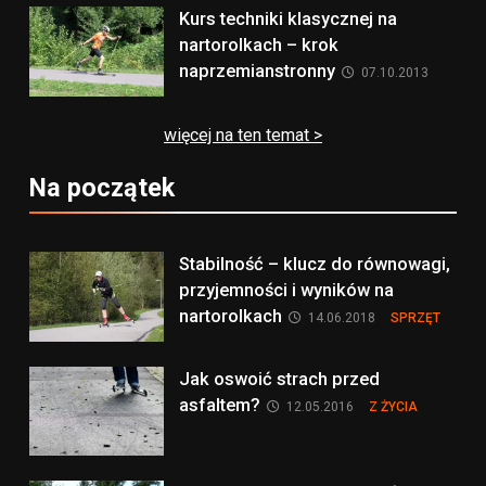
Kurs techniki klasycznej na
nartorolkach – krok
naprzemianstronny
07.10.2013
więcej na ten temat >
Na początek
Stabilność – klucz do równowagi,
przyjemności i wyników na
nartorolkach
14.06.2018
SPRZĘT
Jak oswoić strach przed
asfaltem?
12.05.2016
Z ŻYCIA