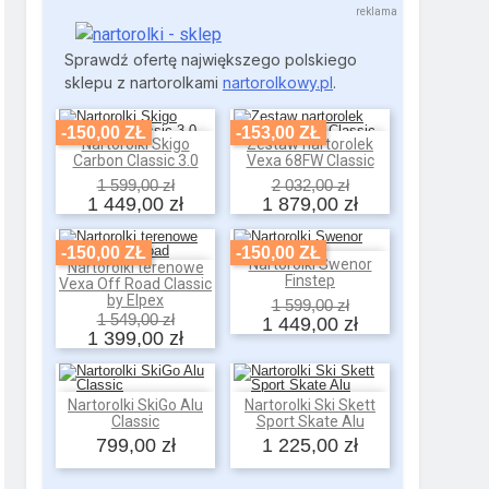
Sprawdź ofertę największego polskiego
sklepu z nartorolkami
nartorolkowy.pl
.
-150,00 ZŁ
-153,00 ZŁ
Nartorolki Skigo
Zestaw nartorolek
Dodaj do koszyka
Dodaj do koszyka
Carbon Classic 3.0
Vexa 68FW Classic
1 599,00 zł
2 032,00 zł
1 449,00 zł
1 879,00 zł
-150,00 ZŁ
-150,00 ZŁ
Nartorolki Swenor
Nartorolki terenowe
Dodaj do koszyka
Dodaj do koszyka
Finstep
Vexa Off Road Classic
by Elpex
1 599,00 zł
1 549,00 zł
1 449,00 zł
1 399,00 zł
Nartorolki SkiGo Alu
Nartorolki Ski Skett
Dodaj do koszyka
Dodaj do koszyka
Classic
Sport Skate Alu
799,00 zł
1 225,00 zł