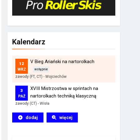
Kalendarz
V Bieg Ariański na nartorolkach
12
WRZ
zawody (FT, CT)
-
Wojciechów
XVIII Mistrzostwa w sprintach na
3
nartorolkach techniką klasyczną
PAŹ
zawody (CT)
-
Wisła
dodaj
więcej