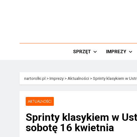
Przejdź
do
treści
Nar
SPRZĘT
IMPREZY
nartorolki.pl
>
Imprezy
>
Aktualności
>
Sprinty klasykiem w Ustr
AKTUALNOŚCI
Sprinty klasykiem w Ust
sobotę 16 kwietnia