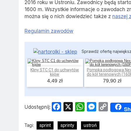
2016 roku w Ustroniu. Zawodnicy będą starto
1600 m. Wszystkie informacje o zawodach zn
można się o nich dowiedzieć także z
naszej 
Regulamin zawodów
Sprawdź ofertę najwięks
Kliny STC C1 do uchwytów
Pompka podłogowa Nex
Dodaj do koszyka
Dodaj do koszyka
kijów
do kół terenowych (160
4,49 zł
79,90 zł
Facebook
X
WhatsApp
Messen
Copy
Udostępnij:
Sh
Link
Tagi:
sprint
sprinty
ustroń