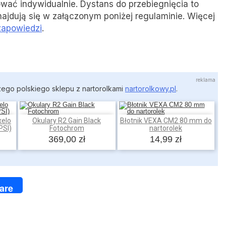
wać indywidualnie. Dystans do przebiegnięcia to
ajdują się w załączonym poniżej regulaminie. Więcej
zapowiedzi
.
zego polskiego sklepu z nartorolkami
nartorolkowy.pl
.
elo
Okulary R2 Gain Black
Błotnik VEXA CM2 80 mm do
Dodaj do koszyka
Dodaj do koszyka
PSI)
Fotochrom
nartorolek
369,00 zł
14,99 zł
ger
are