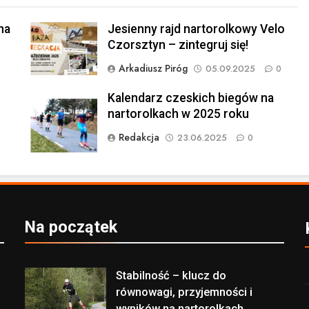
na
Jesienny rajd nartorolkowy Velo
Czorsztyn – zintegruj się!
Arkadiusz Piróg
05.09.2025
0
Kalendarz czeskich biegów na
nartorolkach w 2025 roku
Redakcja
23.06.2025
0
Na początek
Stabilność – klucz do
równowagi, przyjemności i
wyników na nartorolkach