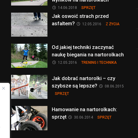
14.06.2018
SPRZĘT
Jak oswoić strach przed
asfaltem?
12.05.2016
Z ŻYCIA
Od jakiej techniki zaczynać
naukę biegania na nartorolkach
12.05.2016
TRENING I TECHNIKA
Jak dobrać nartorolki – czy
szybsze są lepsze?
08.06.2015
SPRZĘT
Hamowanie na nartorolkach:
sprzęt
30.06.2014
SPRZĘT
a