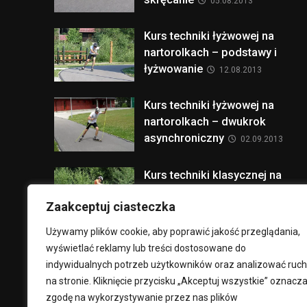
05.08.2013
Kurs techniki łyżwowej na
nartorolkach – podstawy i
łyżwowanie
12.08.2013
Kurs techniki łyżwowej na
nartorolkach – dwukrok
asynchroniczny
02.09.2013
Kurs techniki klasycznej na
nartorolkach – wprowadzenie i
Zaakceptuj ciasteczka
bezkrok
30.09.2013
Używamy plików cookie, aby poprawić jakość przeglądania,
Kurs techniki klasycznej na
wyświetlać reklamy lub treści dostosowane do
nartorolkach – krok
indywidualnych potrzeb użytkowników oraz analizować ruch
naprzemianstronny
07.10.2013
na stronie. Kliknięcie przycisku „Akceptuj wszystkie” oznacz
zgodę na wykorzystywanie przez nas plików